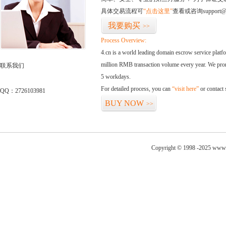
具体交易流程可
“点击这里”
查看或咨询support@
我要购买
>>
Process Overview:
4.cn is a world leading domain escrow service plat
million RMB transaction volume every year. We promi
联系我们
5 workdays.
For detailed process, you can
“visit here”
or contact
QQ：2726103981
BUY NOW
>>
Copyright © 1998 -2025 www.