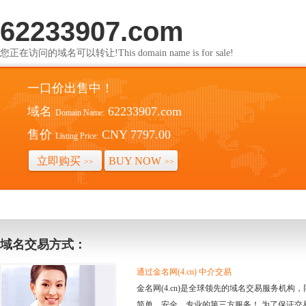
62233907.com
您正在访问的域名可以转让!This domain name is for sale!
一口价出售中！
域名
62233907.com
Domain Name:
售价
CNY 7797.00
Listing Price:
立即购买
BUY NOW
>>
>>
域名交易方式：
通过金名网(4.cn) 中介交易
金名网(4.cn)是全球领先的域名交易服务机
简单、安全、专业的第三方服务！ 为了保证交